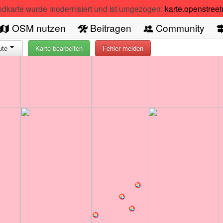
ndkarte wurde modernisiert und ist umgezogen:
karte.openstree
OSM nutzen
Beitragen
Community
ute
Karte bearbeiten
Fehler melden