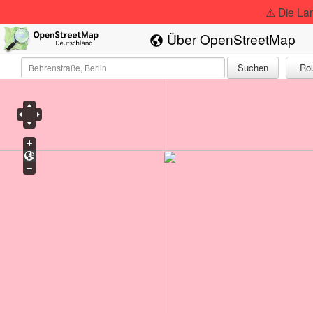
⚠️ Die La
Über OpenStreetMap
Suchen
Ro