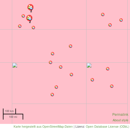
2
2
100 km
Permalink
100 mi
About style
Karte hergestellt aus OpenStreetMap-Daten
| Lizenz:
Open Database License (ODbL)