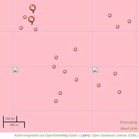
2
2
100 km
Permalink
100 mi
About style
Karte hergestellt aus OpenStreetMap-Daten
| Lizenz:
Open Database License (ODbL)