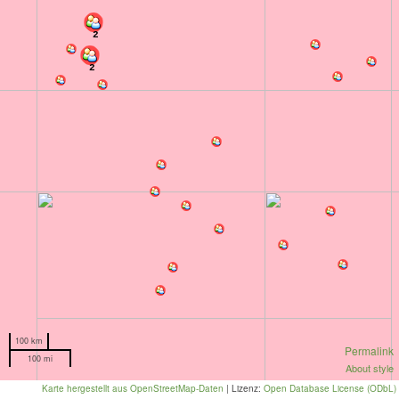
2
2
100 km
Permalink
100 mi
About style
Karte hergestellt aus OpenStreetMap-Daten
| Lizenz:
Open Database License (ODbL)