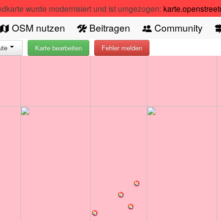
ndkarte wurde modernisiert und ist umgezogen:
karte.openstree
OSM nutzen
Beitragen
Community
ute
Karte bearbeiten
Fehler melden