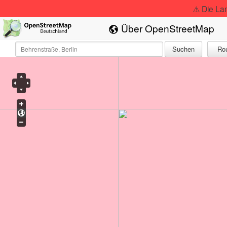
⚠️ Die La
Über OpenStreetMap
Suchen
Ro