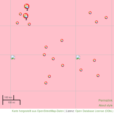
2
2
100 km
Permalink
100 mi
About style
Karte hergestellt aus OpenStreetMap-Daten
| Lizenz:
Open Database License (ODbL)