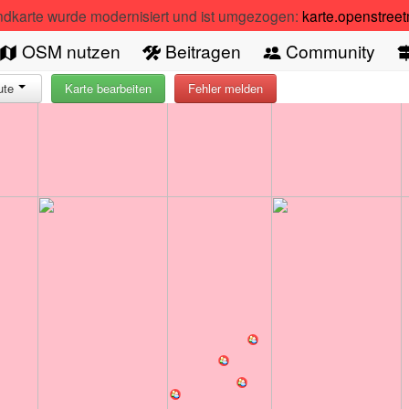
ndkarte wurde modernisiert und ist umgezogen:
karte.openstree
OSM nutzen
Beitragen
Community
ute
Karte bearbeiten
Fehler melden