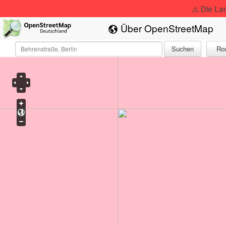
⚠️ Die La
Über OpenStreetMap
Suchen
Ro