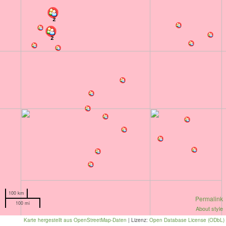
2
2
100 km
Permalink
100 mi
About style
Karte hergestellt aus OpenStreetMap-Daten
| Lizenz:
Open Database License (ODbL)