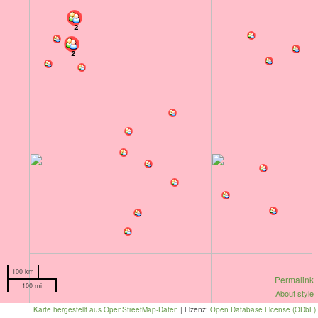
2
2
100 km
Permalink
100 mi
About style
Karte hergestellt aus OpenStreetMap-Daten
| Lizenz:
Open Database License (ODbL)