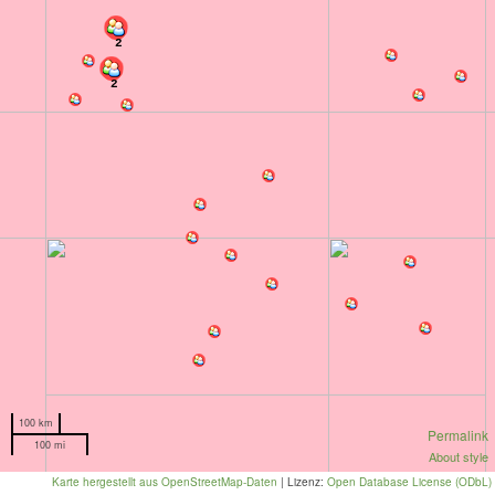
2
2
100 km
Permalink
100 mi
About style
Karte hergestellt aus OpenStreetMap-Daten
| Lizenz:
Open Database License (ODbL)